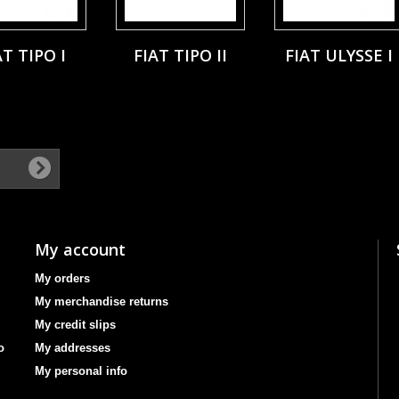
AT TIPO I
FIAT TIPO II
FIAT ULYSSE I
My account
My orders
My merchandise returns
My credit slips
o
My addresses
My personal info