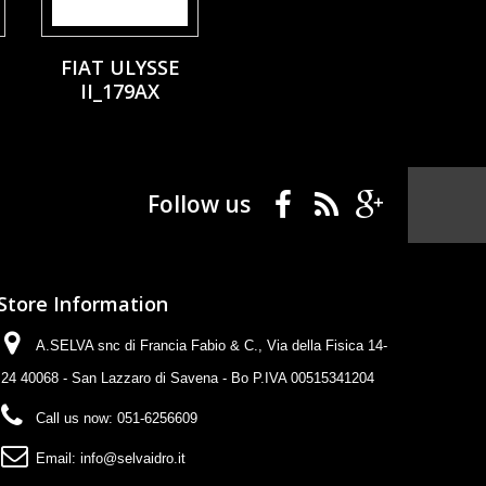
FIAT ULYSSE
II_179AX
Follow us
Store Information
A.SELVA snc di Francia Fabio & C., Via della Fisica 14-
24 40068 - San Lazzaro di Savena - Bo P.IVA 00515341204
Call us now:
051-6256609
Email:
info@selvaidro.it