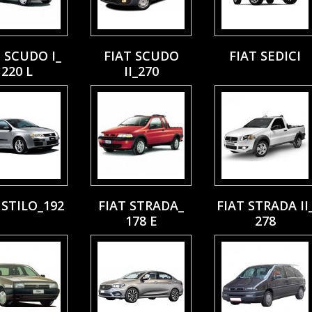
T SCUDO I_
FIAT SCUDO
FIAT SEDICI
220 L
II_270
 STILO_192
FIAT STRADA_
FIAT STRADA II
178 E
278