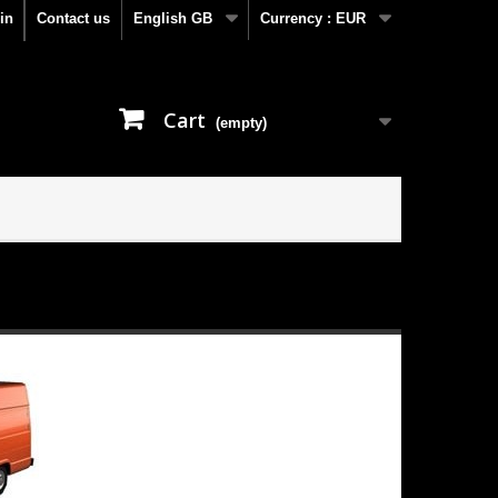
in
Contact us
English GB
Currency :
EUR
Cart
(empty)