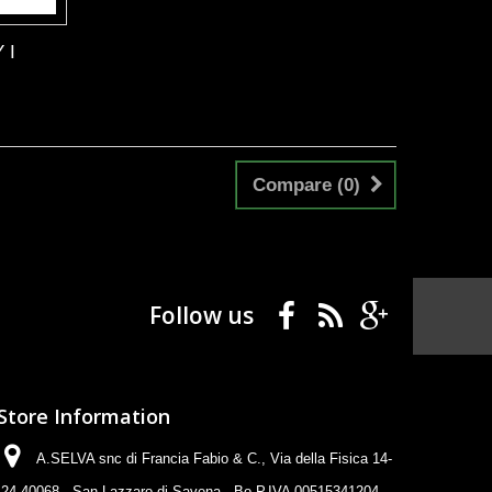
 I
Compare (
0
)
Follow us
Store Information
A.SELVA snc di Francia Fabio & C., Via della Fisica 14-
24 40068 - San Lazzaro di Savena - Bo P.IVA 00515341204